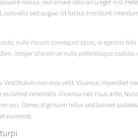
suere massa, sed ornare odio arcu eget nisl. Pell
l, convallis sed augue. Ut luctus tincidunt interdum
uada, nulla mauris consequat lacus, in egestas felis l
rdum. Integer id enim vel nulla pellentesque sodales 
acus. Vestibulum non eros velit. Vivamus imperdiet 
 euismod venenatis. Vivamus nec risus ante. Nunc
 non orci. Donec dignissim tellus sed laoreet sodales.
l at euismod.
turpi