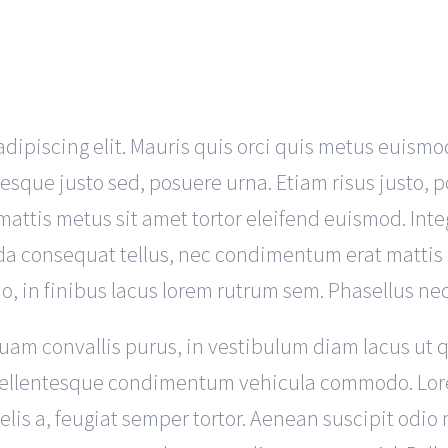
dipiscing elit. Mauris quis orci quis metus euismo
tesque justo sed, posuere urna. Etiam risus justo, p
 mattis metus sit amet tortor eleifend euismod. Integ
 consequat tellus, nec condimentum erat mattis u
io, in finibus lacus lorem rutrum sem. Phasellus ne
mi quam convallis purus, in vestibulum diam lacus 
a. Pellentesque condimentum vehicula commodo. Lor
 felis a, feugiat semper tortor. Aenean suscipit od