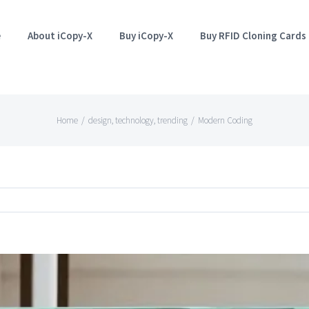
e
About iCopy-X
Buy iCopy-X
Buy RFID Cloning Cards
Home
/
design
,
technology
,
trending
/
Modern Coding