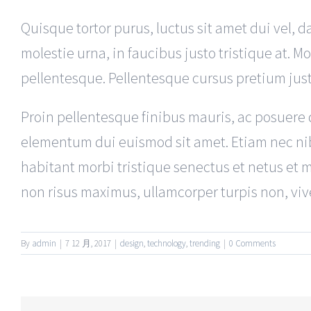
Quisque tortor purus, luctus sit amet dui vel
molestie urna, in faucibus justo tristique at. Mo
pellentesque. Pellentesque cursus pretium just
Proin pellentesque finibus mauris, ac posuere d
elementum dui euismod sit amet. Etiam nec ni
habitant morbi tristique senectus et netus et 
non risus maximus, ullamcorper turpis non, vive
By
admin
|
7 12 月, 2017
|
design
,
technology
,
trending
|
0 Comments