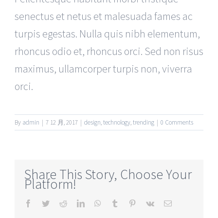
senectus et netus et malesuada fames ac
turpis egestas. Nulla quis nibh elementum,
rhoncus odio et, rhoncus orci. Sed non risus
maximus, ullamcorper turpis non, viverra
orci.
By
admin
|
7 12 月, 2017
|
design
,
technology
,
trending
|
0 Comments
Share This Story, Choose Your
Platform!
Facebook
Twitter
Reddit
LinkedIn
WhatsApp
Tumblr
Pinterest
Vk
Email